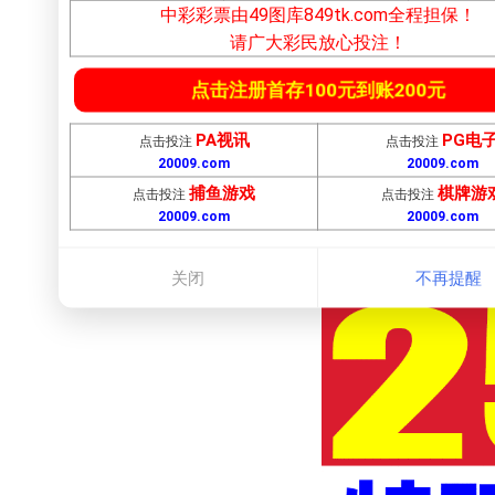
中彩彩票由49图库849tk.com全程担保！
请广大彩民放心投注！
额客户
备！点
点击注册首存100元到账200元
PA视讯
PG电
点击投注
点击投注
20009
.com
20009
.com
捕鱼游戏
棋牌游
点击投注
点击投注
20009
.com
20009
.com
博彩必备！值得选择！真正的大额无忧！
关闭
不再提醒