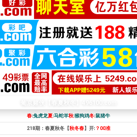
葡京赌侠【春夏秋冬】496100.com
春
:
兔虎龙
夏
:
马蛇羊
秋
:
猴狗鸡
冬
:
鼠猪牛
218期：春夏秋冬【
秋冬春
】开:
？00准