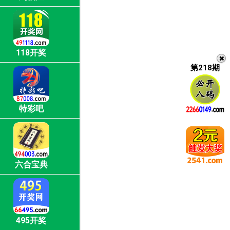
118开奖
✖️
第
218
期
特彩吧
六合宝典
495开奖