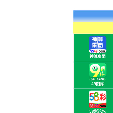
神算集团
49图库
58彩论坛