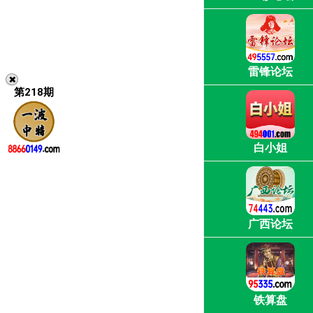
雷锋论坛
✖️
第
218
期
白小姐
广西论坛
铁算盘