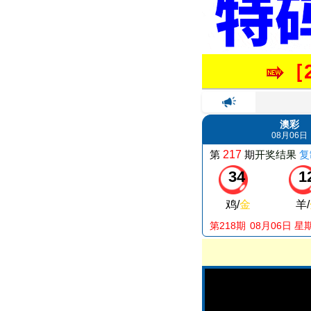
［
澳彩
08月06日
第
217
期
开奖结果
复
34
1
鸡
/
金
羊
/
第218期
08
月
06
日 星