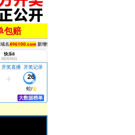
首单包赔
名
496100.com
新增快捷进站及自定域名，选择自己喜欢任意数字或
快乐8
08月06日
开奖直播
开奖记录
26
蛇
/
金
大数据榜单