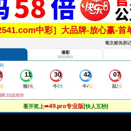
2541.com中彩］大品牌-放心赢-
葡京赌侠易记域
港彩
08月06日
制
2
11
30
42
07
金
猴
/
火
牛
/
水
牛
/
金
鼠
/
土
期
四
21点32分
➠49.pro专业版
看开奖上
[快人五秒]